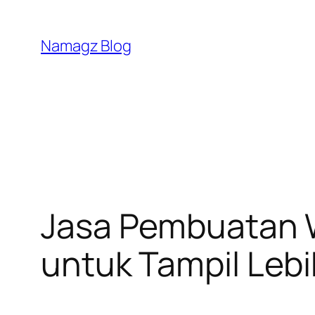
Skip
to
Namagz Blog
content
Jasa Pembuatan We
untuk Tampil Lebi