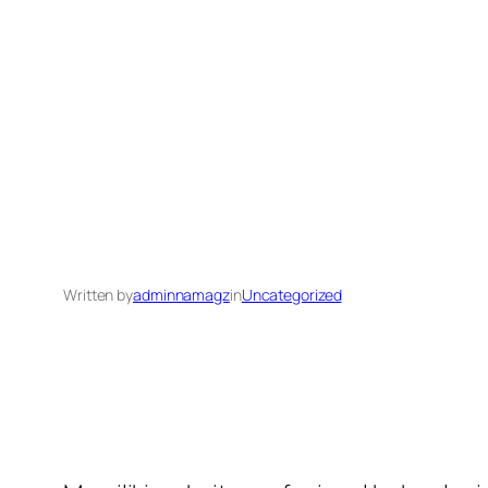
Written by
adminnamagz
in
Uncategorized