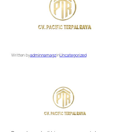
Written by
adminnamagz
in
Uncategorized