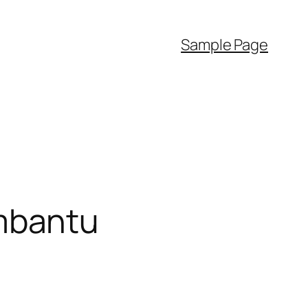
Sample Page
mbantu