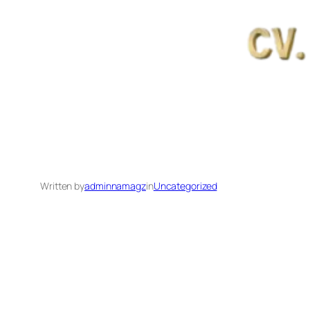
Written by
adminnamagz
in
Uncategorized