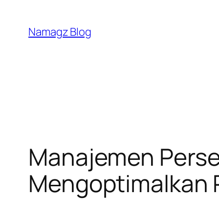
Skip
to
Namagz Blog
content
Manajemen Perse
Mengoptimalkan 