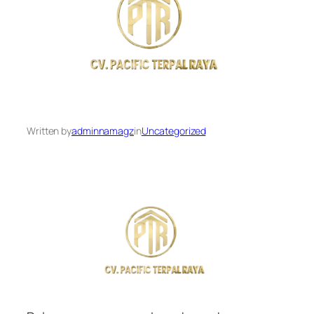
Written by
adminnamagz
in
Uncategorized