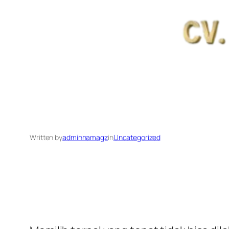
Written by
adminnamagz
in
Uncategorized