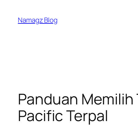
Skip
to
Namagz Blog
content
Panduan Memilih T
Pacific Terpal