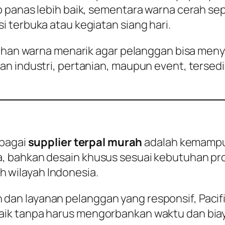
 panas lebih baik, sementara warna cerah sepe
 terbuka atau kegiatan siang hari.
ilihan warna menarik agar pelanggan bisa me
an industri, pertanian, maupun event, terse
ebagai
supplier terpal murah
adalah kemampu
 bahkan desain khusus sesuai kebutuhan pro
ruh wilayah Indonesia.
an layanan pelanggan yang responsif, Pacifi
ik tanpa harus mengorbankan waktu dan biay