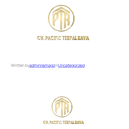
Written by
adminnamagz
in
Uncategorized