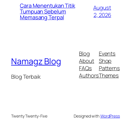
Cara Menentukan Titik
August
Tumpuan Sebelum
2, 2026
Memasang Terpal
Blog
Events
Namagz Blog
About
Shop
FAQs
Patterns
Authors
Themes
Blog Terbaik
Twenty Twenty-Five
Designed with
WordPress