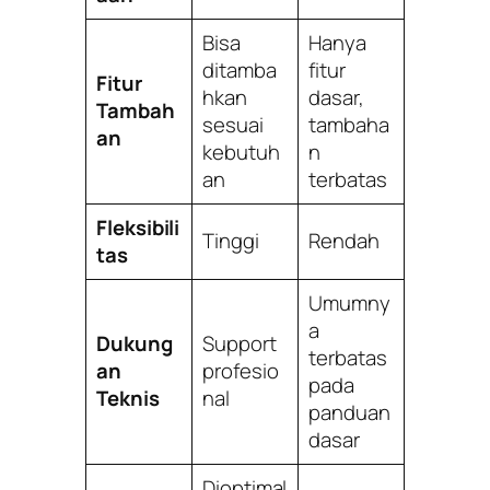
Bisa
Hanya
ditamba
fitur
Fitur
hkan
dasar,
Tambah
sesuai
tambaha
an
kebutuh
n
an
terbatas
Fleksibili
Tinggi
Rendah
tas
Umumny
a
Dukung
Support
terbatas
an
profesio
pada
Teknis
nal
panduan
dasar
Dioptimal