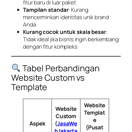
fitur baru di luar paket
Tampilan standar
: Kurang
mencerminkan identitas unik brand
Anda
Kurang cocok untuk skala besar
:
Tidak ideal jika bisnis ingin berkembang
dengan fitur kompleks
Tabel Perbandingan
Website Custom vs
Template
Website
Website
Templat
Custom
e
Aspek
(
JasaWe
(Pusat
bJakarta